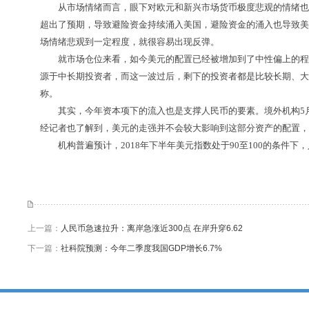
从市场情绪而言，眼下对欧元和新兴市场货币极度悲观的情绪也很
超出了预期，导致避险资金持续涌入美国，避险资金的涌入也导致美债
场情绪悲观到一定程度，就很容易出现反弹。
就市场仓位来看，如今美元的配置已经被增加到了中性偏上的程度
源于中长期投资者，而这一波过后，剩下的投资者都是比较长期、大
称。
其实，今年资本项下的流入也是支撑人民币的要素。境外机构5月份
经记者也了解到，美元的走强并不会较大影响到这部分资产的配置，
机构普遍预计，2018年下半年美元指数处于90至100的条件下，
上一篇：
人民币急速拉升：离岸急涨近300点 在岸升穿6.62
下一篇：
社科院预测：今年二季度我国GDP增长6.7%