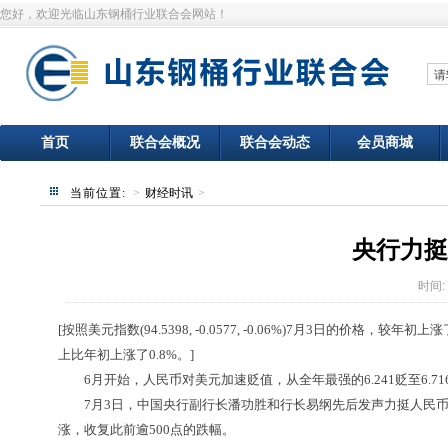
您好，欢迎光临山东钢桶行业联合会网站！
首页
联合会概况
联合会动态
会员商城
当前位置:
>
财经时讯
>
央行力挺
时间:
[按照美元指数(94.5398, -0.0577, -0.06%)7月3日的价
上比年初上涨了0.8%。]
6月开始，人民币对美元加速贬值，从全年最强的6.241贬至6.71
7月3日，中国央行副行长潘功胜和行长易纲先后发声力挺人民币。1
涨，收复此前逾500点的跌幅。