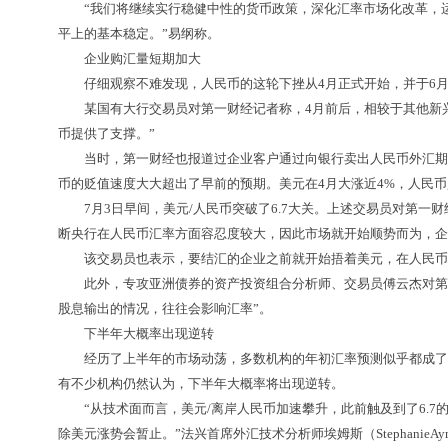
“我们将继续实行稳健中性的货币政策，深化汇率市场化改革，运
平上的基本稳定。”易纲称。
企业购汇量短期加大
仔细观察不难发现，人民币的这轮下挫从4月正式开始，并于6月加
某国有大行交易员对第一财经记者称，4月前后，相较于其他新兴市
币提供了支撑。”
当时，第一财经也报道过企业客户通过向银行卖出人民币外汇期权
币的贬值速度大大超出了早前的预期。美元在4月大涨近4%，人民币
7月3日早间，美元/人民币突破了6.7大关。上述交易员对第一
断央行在人民币汇率方面容忍度较大，因此市场就开始顺势而为，企
该交易员也表示，要结汇的企业之前就开始捂着美元，在人民币加
此外，专攻亚洲债券的资产投资组合分析师、交易员傅云杰对第一
股息输出的情况，往往会影响汇率”。
下半年大概率出现逆转
经历了上半年的市场动荡，多数机构的年初汇率预测似乎都成了市
有不少机构仍然认为，下半年大概率将出现逆转。
“从技术面而言，美元/离岸人民币加速攀升，此前触及到了6.7的
除美元涨势会暂止。”法兴首席外汇技术分析师埃姆斯（StephanieA