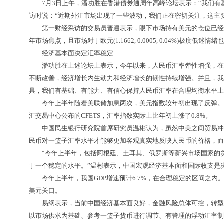
7月3日上午，潘功胜在香港债券通周年高峰论坛表示：“我们有基
访时说：“近期外汇市场出现了一些波动，我们正在密切关注，这主
第一财经采访的交易员普遍表示，眼下市场持有美元的仓位已经从
年市场焦点，且市场对于欧元(1.1662, 0.0005, 0.04%)极
经济基本面决定汇率稳定
潘功胜在上述论坛上表示，今年以来，人民币汇率弹性增强，在新
不断改善，经济增长内生动力和经济增长的韧性持续增强。并且，我
具，我们有基础、有能力、有信心保持人民币汇率在合理均衡水平上
今年上半年随着美联储加息两次，美元指数较年初出现了反弹。按照美
汇交易中心公布的CFETS，汇率指数实际上比年初上涨了0.8%。
中国民生银行研究院首席研究员温彬认为，虽然中美之间贸易冲突
民币对一篮子汇率水平才能够更加客观真实地反映人民币的价格，而
“今年上半年，包括阿根廷、土耳其、俄罗斯等新兴市场国家的货
于一个稳定的水平。”温彬表示，中国宏观经济基本面和国际收支是
今年上半年，我国GDP增速预计6.7%，在合理稳定的区间之内
美元关口。
易纲表示，当前中国经济基本面良好，金融风险总体可控，转型升
以市场供求为基础、参考一篮子货币进行调节、有管理的浮动汇率